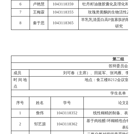
6
卢艳慧
1043118359
牡丹籽油微胶囊化及理化和稳
7
王梅霖
1043118355
玫瑰类黄酮的生物活性及
羊乳乳清蛋白高F值寡肽的制
8
秦于思
1043118365
研究
第
二
组
答辩委员会
成员
刘可春（主席）、田延军、张鸿雁、李迎
时间地
地点：食工楼
B212
会议室 
点
学生名单
序号
姓名
学号
论文题目
1
詹伟
1
043118352
线性糊精的制备、表征
基于肉桂醛/环糊精包合物
2
邹艺源
1
043118362
表征