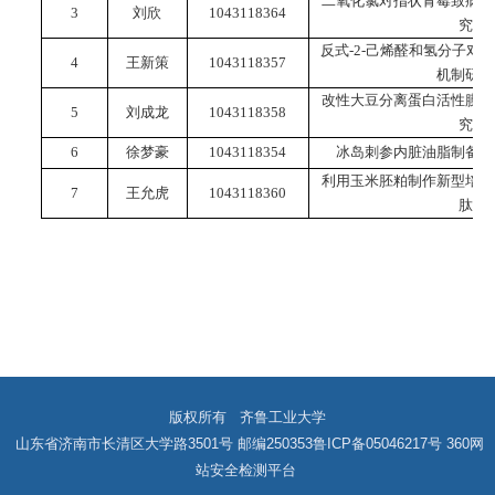
二氧化氯对指状青霉致病力
3
刘欣
1043118364
究
反式-2-己烯醛和氢分子对
4
王新策
1043118357
机制研究
改性大豆分离蛋白活性膜的
5
刘成龙
1
043118358
究
6
徐梦豪
1
043118354
冰岛刺参内脏油脂制备与
利用玉米胚粕制作新型培养
7
王允虎
1043118360
肽
版权所有 齐鲁工业大学
山东省济南市长清区大学路3501号 邮编250353
鲁ICP备05046217号
360网
站安全检测平台