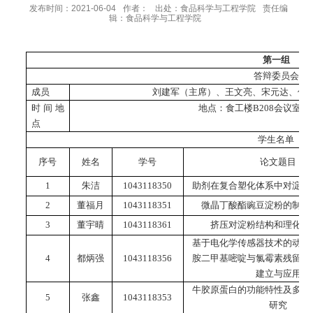
发布时间：2021-06-04
作者：
出处：食品科学与工程学院
责任编
辑：食品科学与工程学院
第一组
答辩委员会
成员
刘建军（主席）、王文亮、宋元达、傅
时间地
地点：食工楼
B208
会议室 
点
学生名单
序号
姓名
学号
论文题目
1
朱洁
1043118350
助剂在
复合塑化体系中
对
淀粉
2
董福月
1043118351
微晶丁酸酯豌豆淀粉的制备
3
董宇晴
1043118361
挤压对淀粉结构和理化性
基于电化学传感器技术的动物
4
都炳强
1043118356
胺二甲基嘧啶与氯霉素残留快
建立与应用
牛胶原蛋白的功能特性及多肽
5
张鑫
1043118353
研究