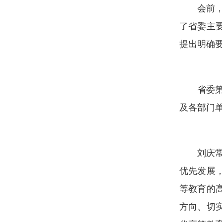
会前
了省委主
提出明确
省委
及各部门
刘庆
优先发展
等教育的
方向、切