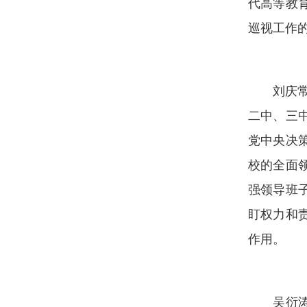
代高等教
巡视工作
刘庆
二中、三
党中央决
校的全面
强领导班
盯权力和
作用。
吴衍