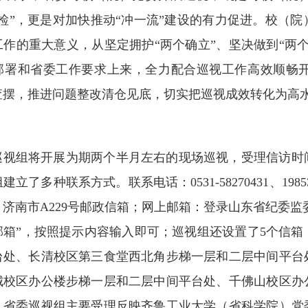
体检”，更是对加快推动“冲一流”建设的有力促进。校（
工作的重大意义，从坚定拥护“两个确立”、坚决做到“两
部署和省委工作要求上来，全力配合巡视工作高效顺畅
查摆，推进问题整改清仓见底，切实把巡视成效转化为高
巡视组将开展为期两个半月左右的现场巡视，受理信访时间截
立了多种联系方式。联系电话：0531-58270431、19853
济南市A229号邮政信箱；网上邮箱：登录山东省纪委监
邮箱”，按照提示内容输入即可；巡视组还设置了5个信
台处、长清校区第三食堂西北角步梯一层和二层中间平台
城校区办公楼步梯一层和二层中间平台处、千佛山校区办
，省委巡视组主要受理反映齐鲁工业大学（省科学院）党