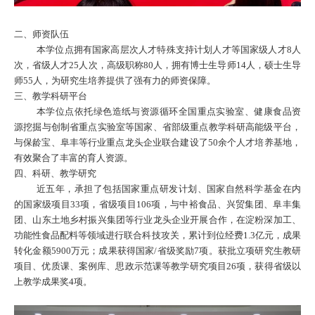
二、
师资队伍
本学位点拥有国家高层次人才特殊支持计划人才等国家级人才
8人
次，省级人才25人次，高级职称80人，拥有博士生导师14人，硕士生导
师55人，为研究生培养提供了强有力的师资保障。
三、
教学科研平台
本学位点依托绿色造纸与资源循环全国重点实验室、健康食品资
源挖掘与创制省重点实验室等国家、省部级重点教学科研高能级平台，
与保龄宝、阜丰等行业重点龙头企业联合建设了
50余
个人才培养基地，
有效聚合了丰富的育人资源。
四、科研、教学研究
近五年，承担了包括国家重点研发计划、国家自然科学基金在内
的国家级项目
33项，省级项目106项，与中裕食品、兴贸集团、阜丰集
团、山东土地乡村振兴集团等行业龙头企业开展合作，在淀粉深加工、
功能性食品配料等领域进行联合科技攻关，累计到位经费1.3亿元，成果
转化金额
5900
万元；成果获得国家
/省级奖励7项。获批立项研究生教研
项目、优质课、案例库、思政示范课等教学研究项目26项，获得省级以
上教学成果奖4项。