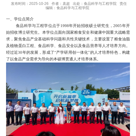
发布时间：2025-10-26
作者：袁超
出处：食品科学与工程学院
责任
编辑：食品科学与工程学院
一、学位点简介
食品科学与工程学位点于
1998年开始招收硕士研究生，2005年开
始招收博士研究生。本学位点
面向国家粮食安全和健康中国重大战略需
求，聚焦食品产业基础科学问题和共性关键技术，
主要设置了粮食油脂
及植物蛋白工程、食品科学、食品安全以及食品营养等人才培养方向
。
经过近
30年的发展，
形成了
“产学研用创一体化”
的人才培养
特色
，
构建
了以食品产业需求为导向的
本硕博贯通
人才培养
体系
。