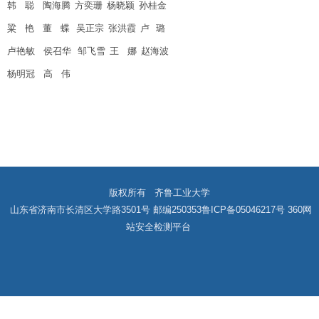
韩
聪
陶海腾
方奕珊
杨晓颖
孙桂金
粱 艳
董
蝶
吴正宗
张洪霞 卢 璐
卢艳敏 侯召华 邹飞雪 王 娜
赵海波
杨明冠 高 伟
版权所有 齐鲁工业大学
山东省济南市长清区大学路3501号 邮编250353
鲁ICP备05046217号
360网
站安全检测平台