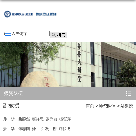
师资队伍
副教授
首页
师资队伍
副教授
孙
斐
曲静然
赵祥忠
张兴丽
檀琮萍
姜
华
张志国
孙
欣
杨
柳
刘鹏飞