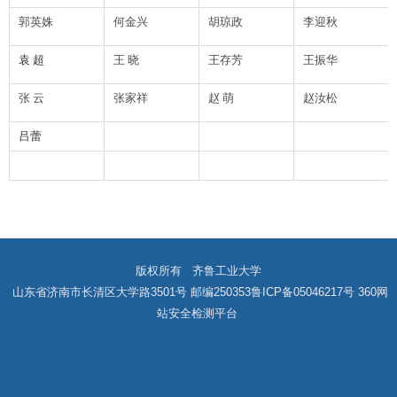
郭英姝
何金兴
胡琼政
李迎秋
袁 超
王
晓
王存芳
王振华
张
云
张家祥
赵
萌
赵汝松
吕蕾
版权所有 齐鲁工业大学
山东省济南市长清区大学路3501号 邮编250353
鲁ICP备05046217号
360网
站安全检测平台